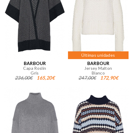
Últimas unidades
BARBOUR
BARBOUR
Capa Roslin
Jersey Malton
Gris
Blanco
236,00€
165,20€
247,00€
172,90€
CONFIGURACIÓN DE COOKIES
Cookies necesarias