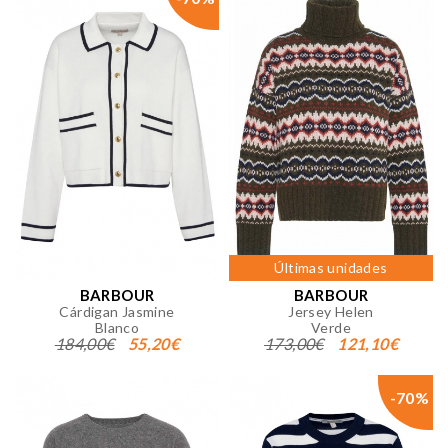
Últimas unidades
BARBOUR
BARBOUR
Cárdigan Jasmine
Jersey Helen
Blanco
Verde
184,00€
55,20€
173,00€
121,10€
-70%