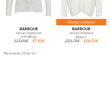
GUARDAR CONFIGURACIÓN
Últimas unidades
Puedes volver a configurar tus cookies desde la sección
"Configuración de cookies" al pie de la página. También puedes
BARBOUR
BARBOUR
consultar nuestra
política de cookies
Jersey Hampton
Jersey Holwick
Off White
Blanco
125,00€
37,50€
225,75€
158,03€
Mostrando 10 de 10