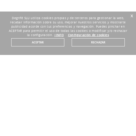
x
Degrifé SLU utiliza cookies propias y de terceros para gestionar la web,
recabar información sobre su uso, mejorar nuestros servicios y mostrarte
publicidad acorde con tus preferencias y navegación. Puedes pinchar en
ACEPTAR para permitir el uso de todas las cookies o modificar y/o rechazar
la configuración.
+INFO
Configuración de cookies
ACEPTAR
RECHAZAR
GARANTÍA DIRECTA DEL FABRICANTE
Tienda Outlet Oficial
DEVOLUCIONES HASTA 30 DÍAS
Plazo de 30 días