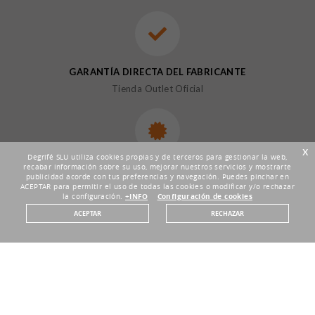
GARANTÍA DIRECTA DEL FABRICANTE
Tienda Outlet Oficial
x
Degrifé SLU utiliza cookies propias y de terceros para gestionar la web,
recabar información sobre su uso, mejorar nuestros servicios y mostrarte
DEVOLUCIONES HASTA 30 DÍAS
publicidad acorde con tus preferencias y navegación. Puedes pinchar en
Plazo de 30 días
ACEPTAR para permitir el uso de todas las cookies o modificar y/o rechazar
la configuración.
+INFO
Configuración de cookies
ACEPTAR
RECHAZAR
30% DE DESCUENTO MÍNIMO
Precios Outlet garantizados