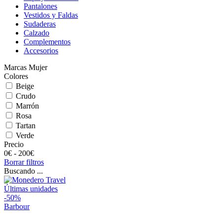
Pantalones
Vestidos y Faldas
Sudaderas
Calzado
Complementos
Accesorios
Marcas Mujer
Colores
Beige
Crudo
Marrón
Rosa
Tartan
Verde
Precio
0
€ -
200
€
Borrar filtros
Buscando ...
Últimas unidades
-50%
Barbour