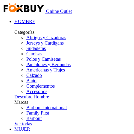
Online
Outlet
HOMBRE
Categorías
Abrigos y Cazadoras
Jerseys y Cardigans
Sudaderas
Camisas
Polos y Camisetas
Pantalones y Bermudas
Americanas y Trajes
Calzado
Baño
Complementos
Accesorios
Descubre Hombre
Marcas
Barbour International
Family First
Barbour
Ver todas
MUJER