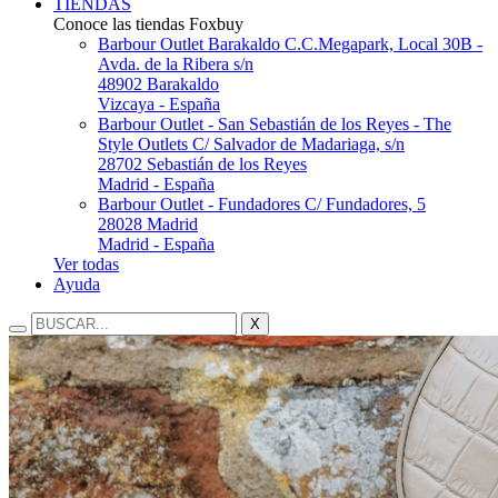
TIENDAS
Conoce las tiendas Foxbuy
Barbour Outlet Barakaldo
C.C.Megapark, Local 30B -
Avda. de la Ribera s/n
48902 Barakaldo
Vizcaya - España
Barbour Outlet - San Sebastián de los Reyes - The
Style Outlets
C/ Salvador de Madariaga, s/n
28702 Sebastián de los Reyes
Madrid - España
Barbour Outlet - Fundadores
C/ Fundadores, 5
28028 Madrid
Madrid - España
Ver todas
Ayuda
X