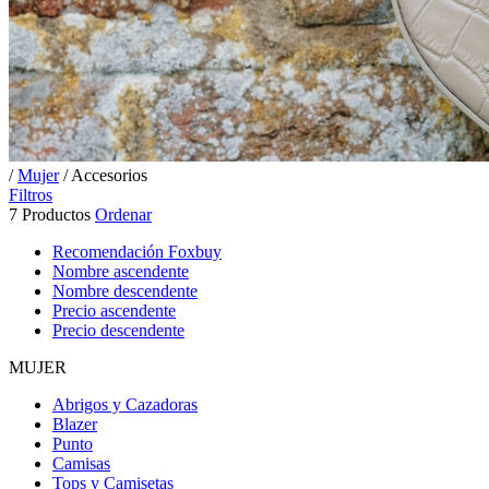
/
Mujer
/ Accesorios
Filtros
7 Productos
Ordenar
Recomendación Foxbuy
Nombre ascendente
Nombre descendente
Precio ascendente
Precio descendente
MUJER
Abrigos y Cazadoras
Blazer
Punto
Camisas
Tops y Camisetas