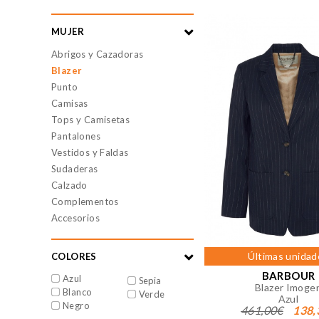
MUJER
Abrigos y Cazadoras
Blazer
Punto
Camisas
CONFIGURACIÓN DE COO
Tops y Camisetas
Pantalones
Vestidos y Faldas
Cookies necesarias
Sudaderas
Estas cookies son necesarias 
Calzado
su navegador para bloquear o 
Complementos
almacenan ninguna informació
Accesorios
Cookies de rendimiento y ana
Estas cookies nos permiten con
mejorarlo. Nos ayudan a saber
Últimas unidad
COLORES
información que recogen estas
BARBOUR
Azul
Sepia
Blazer Imoge
Cookies de preferencias
Blanco
Verde
Azul
Estas cookies permiten a la 
Negro
461,00€
138,
que tiene, como su idioma pre