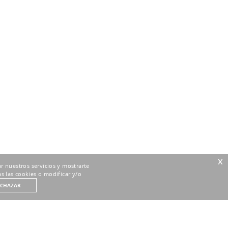
x
r nuestros servicios y mostrarte
s las cookies o modificar y/o
ECHAZAR