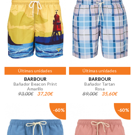
Últimas unidades
Últimas unidades
BARBOUR
BARBOUR
Bañador Beacon Print
Bañador Tartan
Amarillo
Rosa
93,00€
37,20€
89,00€
35,60€
-60%
-60%