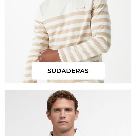
CONFIGURACIÓN DE COOKIES
Cookies necesarias
Estas cookies son necesarias para que el sitio web
funcione y no se pueden desactivar en nuestros
sistemas. Puede configurar su navegador para bloquear
o alertar sobre estas cookies, pero alguna áreas del sitio
no funcionarán. Estas cookies no almacenan ninguna
información de identificación personal.
Cookies de rendimiento y analíticas
Estas cookies nos permiten contar las visitas y fuentes
de tráfico para poder evaluar el rendimiento de nuestro
sitio y mejorarlo. Nos ayudan a saber qué páginas son
las más o menos visitadas, y cómo los visitantes
navegan por el sitio. Toda la información que recogen
estas cookies es agregada y, por lo tanto, es anónima.
Cookies de preferencias
Estas cookies permiten a la página web recordar
información que cambia la forma en que la página se
comporta o el aspecto que tiene, como su idioma
preferido o la región en la que usted se encuentra.
Cookies de marketing