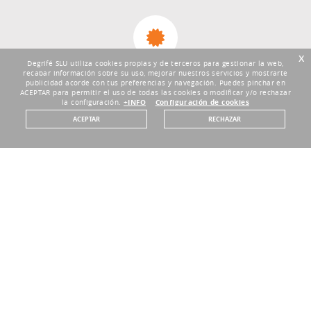
x
Degrifé SLU utiliza cookies propias y de terceros para gestionar la web,
recabar información sobre su uso, mejorar nuestros servicios y mostrarte
DEVOLUCIONES HASTA 30 DÍAS
publicidad acorde con tus preferencias y navegación. Puedes pinchar en
Plazo de 30 días
ACEPTAR para permitir el uso de todas las cookies o modificar y/o rechazar
la configuración.
+INFO
Configuración de cookies
ACEPTAR
RECHAZAR
30% DE DESCUENTO MÍNIMO
Precios Outlet garantizados
ENVÍOS GRATUITOS
Entrega en 3-5 días