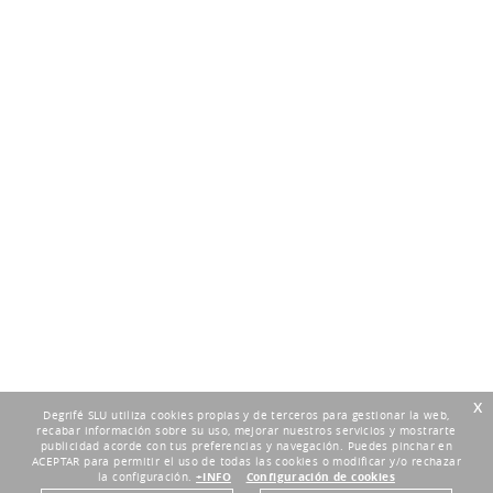
x
Degrifé SLU utiliza cookies propias y de terceros para gestionar la web,
recabar información sobre su uso, mejorar nuestros servicios y mostrarte
publicidad acorde con tus preferencias y navegación. Puedes pinchar en
ACEPTAR para permitir el uso de todas las cookies o modificar y/o rechazar
la configuración.
+INFO
Configuración de cookies