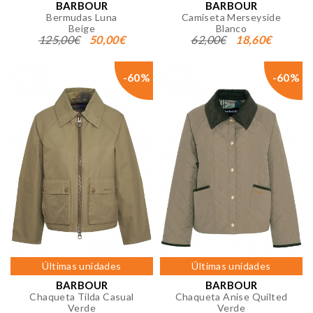
BARBOUR
BARBOUR
Bermudas Luna
Camiseta Merseyside
Beige
Blanco
125,00€
50,00€
62,00€
18,60€
-60%
-60%
Últimas unidades
Últimas unidades
BARBOUR
BARBOUR
Chaqueta Tilda Casual
Chaqueta Anise Quilted
Verde
Verde