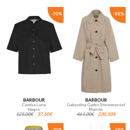
-70%
-50%
BARBOUR
BARBOUR
Camisa Luna
Gabardina Garbo Showerproof
Negro
Marrón
125,00€
37,50€
461,00€
230,50€
-70%
-60%