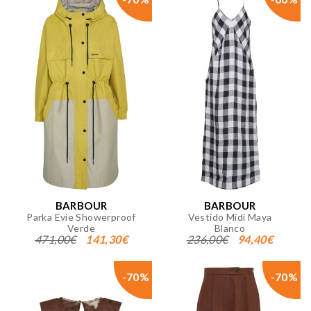
BARBOUR
BARBOUR
Parka Evie Showerproof
Vestido Midi Maya
Verde
Blanco
471,00€
141,30€
236,00€
94,40€
-70%
-70%