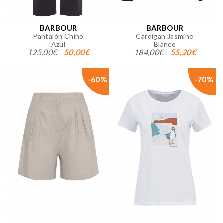
BARBOUR
BARBOUR
Pantalón Chino
Cárdigan Jasmine
Azul
Blanco
125,00€
50,00€
184,00€
55,20€
-60%
-70%