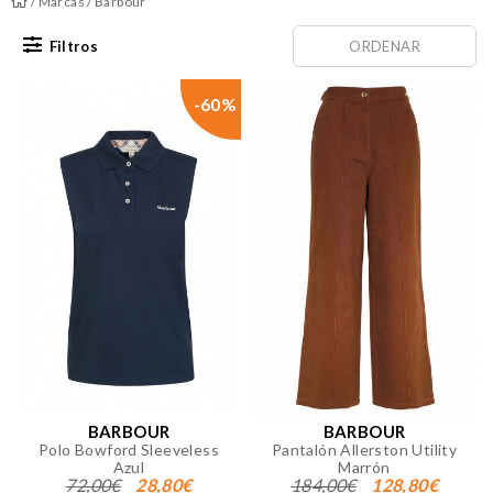
/
Marcas
/ Barbour
Filtros
ORDENAR
-60%
BARBOUR
BARBOUR
Polo Bowford Sleeveless
Pantalón Allerston Utility
Azul
Marrón
72,00€
28,80€
184,00€
128,80€