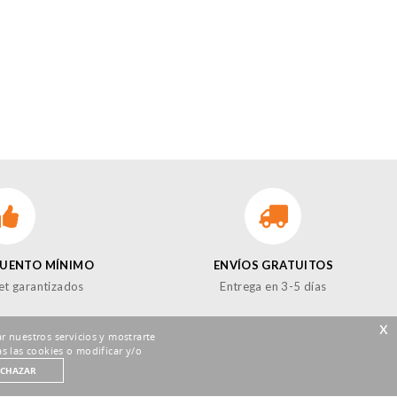
CUENTO MÍNIMO
ENVÍOS GRATUITOS
et garantizados
Entrega en 3-5 días
x
r nuestros servicios y mostrarte
s las cookies o modificar y/o
ECHAZAR
GUENOS EN LAS REDES!