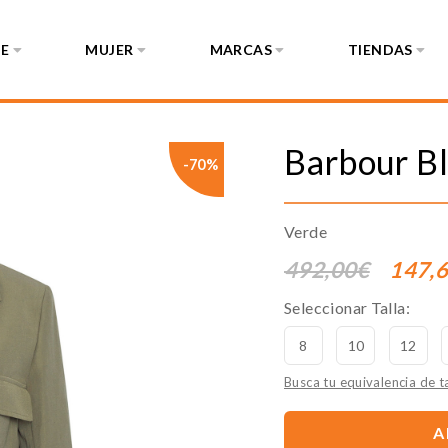
E
MUJER
MARCAS
TIENDAS
Barbour
Bl
-70%
Verde
492,00€
147,
Seleccionar Talla:
8
10
12
Busca tu equivalencia de ta
A