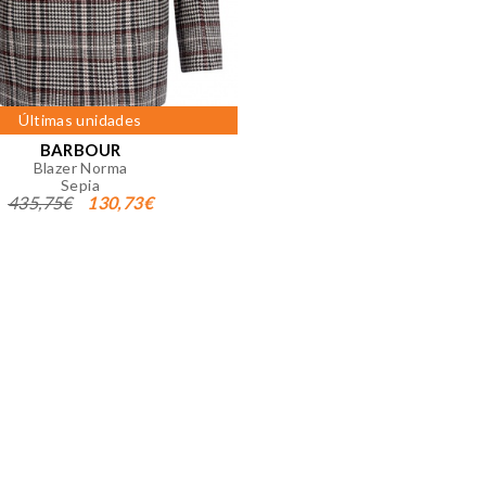
okies desde la sección "Configuración de cookies" al pie de la
Últimas unidades
BARBOUR
Blazer Norma
Sepia
435,75€
130,73€