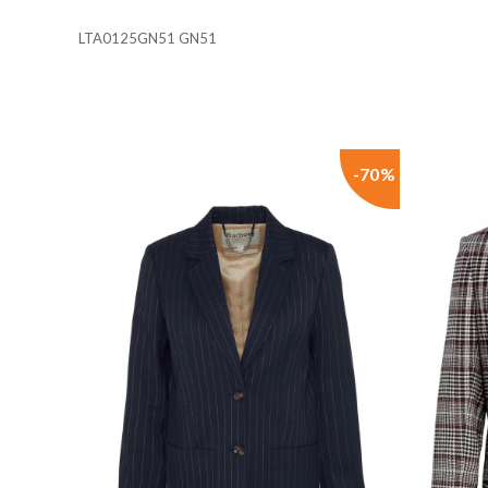
Cookies necesarias
LTA0125GN51 GN51
Estas cookies son necesarias 
su navegador para bloquear o 
almacenan ninguna informació
Cookies de rendimiento y ana
Estas cookies nos permiten con
-70%
mejorarlo. Nos ayudan a saber
información que recogen estas
Cookies de preferencias
Estas cookies permiten a la 
que tiene, como su idioma pre
Cookies de marketing
Estas cookies se utilizan para
atractivos para el usuario ind
GUARDAR CONFIGURAC