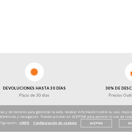
DEVOLUCIONES HASTA 30 DÍAS
30% DE DES
Plazo de 30 días
Precios Outl
pias y de terceros para gestionar la web, recabar información sobre su uso, mejora
eferencias y navegación. Puedes pinchar en ACEPTAR para permitir el uso de toda
nfiguración.
+INFO
Configuración de cookies
ACEPTAR
R
¡SÍ
Enviar