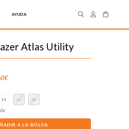
AYUDA
azer Atlas Utility
60€
14
16
18
lla
ÑADIR A LA BOLSA