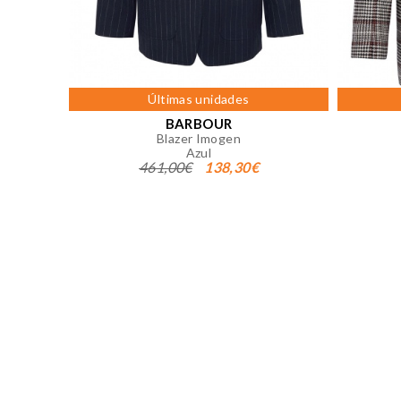
Puedes volver a configurar tus co
nuestra
política de cookies
Últimas unidades
BARBOUR
Blazer Imogen
Azul
461,00€
138,30€