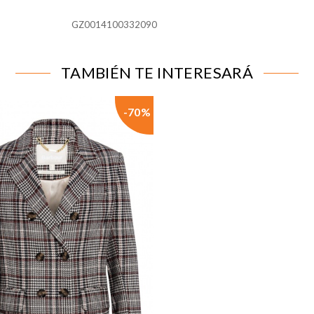
GZ0014100332090
para que el sitio web funcione y no se pueden desactivar en n
alertar sobre estas cookies, pero alguna áreas del sitio no fun
n de identificación personal.
TAMBIÉN TE INTERESARÁ
líticas
tar las visitas y fuentes de tráfico para poder evaluar el rend
-70%
 qué páginas son las más o menos visitadas, y cómo los visitant
 cookies es agregada y, por lo tanto, es anónima.
página web recordar información que cambia la forma en que la
ferido o la región en la que usted se encuentra.
 rastrear a los visitantes en las páginas web. La intención es m
ividual.
IÓN