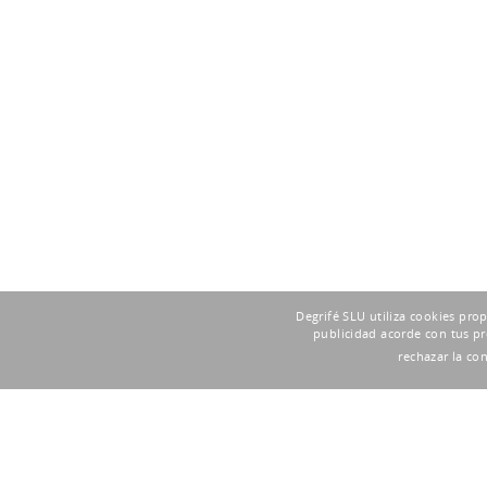
Degrifé SLU utiliza cookies pro
publicidad acorde con tus pr
rechazar la co