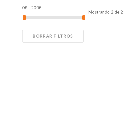
Cookies de marketing
0
€ -
200
€
Estas cookies se utilizan para
Mostrando 2 de 2
atractivos para el usuario ind
GUARDAR CONFIGURAC
BORRAR FILTROS
Puedes volver a configurar tus co
nuestra
política de cookies