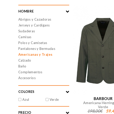
HOMBRE
Abrigos y Cazadoras
Jerseys y Cardigans
Sudaderas
CONFIGURACIÓN DE COO
Camisas
Polos y Camisetas
Pantalones y Bermudas
Cookies necesarias
Americanas y Trajes
Estas cookies son necesarias 
Calzado
su navegador para bloquear o 
Baño
almacenan ninguna informació
Complementos
Cookies de rendimiento y ana
Accesorios
Estas cookies nos permiten con
mejorarlo. Nos ayudan a saber
información que recogen estas
COLORES
BARBOUR
Cookies de preferencias
Azul
Verde
Americana Herrin
Estas cookies permiten a la 
Verde
que tiene, como su idioma pre
198,00€
59,
PRECIO