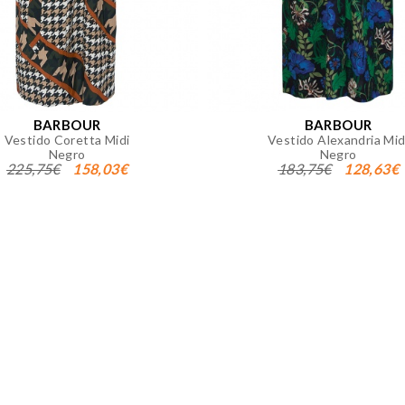
okies desde la sección "Configuración de cookies" al pie de la
BARBOUR
BARBOUR
Vestido Coretta Midi
Vestido Alexandria Mid
Negro
Negro
225,75€
158,03€
183,75€
128,63€