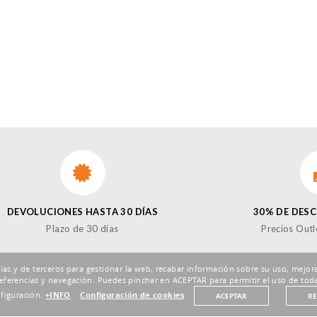
DEVOLUCIONES HASTA 30 DÍAS
30% DE DES
Plazo de 30 días
Precios Outl
pias y de terceros para gestionar la web, recabar información sobre su uso, mejora
eferencias y navegación. Puedes pinchar en ACEPTAR para permitir el uso de toda
nfiguración.
+INFO
Configuración de cookies
ACEPTAR
R
¡SÍ
Enviar