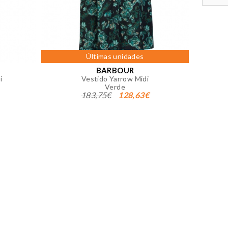
 página. También puedes consultar
Últimas unidades
BARBOUR
i
Vestido Yarrow Midi
Verde
183,75€
128,63€