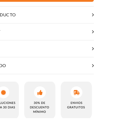
ODUCTO
T
ADO