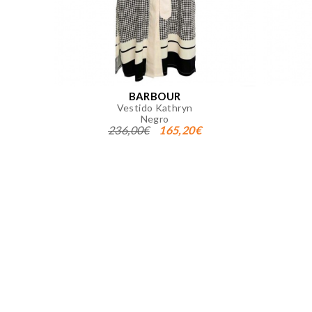
Puedes volver a configurar tus co
nuestra
política de cookies
BARBOUR
Vestido Kathryn
Negro
236,00€
165,20€