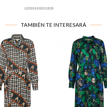
GZ0014100331828
para que el sitio web funcione y no se pueden desactivar en n
alertar sobre estas cookies, pero alguna áreas del sitio no fun
n de identificación personal.
TAMBIÉN TE INTERESARÁ
líticas
tar las visitas y fuentes de tráfico para poder evaluar el rend
 qué páginas son las más o menos visitadas, y cómo los visitant
 cookies es agregada y, por lo tanto, es anónima.
página web recordar información que cambia la forma en que la
ferido o la región en la que usted se encuentra.
 rastrear a los visitantes en las páginas web. La intención es m
ividual.
IÓN