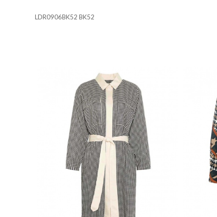
Cookies necesarias
LDR0906BK52 BK52
Estas cookies son necesarias 
su navegador para bloquear o 
almacenan ninguna informació
Cookies de rendimiento y ana
Estas cookies nos permiten con
mejorarlo. Nos ayudan a saber
información que recogen estas
Cookies de preferencias
Estas cookies permiten a la 
que tiene, como su idioma pre
Cookies de marketing
Estas cookies se utilizan para
atractivos para el usuario ind
GUARDAR CONFIGURAC