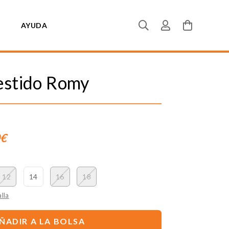
AYUDA
estido Romy
0€
12
14
16
18
lla
ÑADIR A LA BOLSA