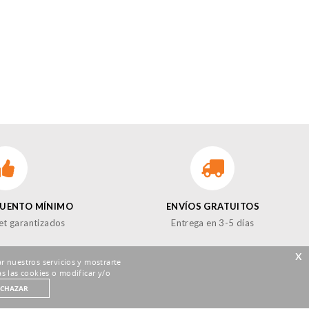
CUENTO MÍNIMO
ENVÍOS GRATUITOS
et garantizados
Entrega en 3-5 días
x
r nuestros servicios y mostrarte
s las cookies o modificar y/o
ECHAZAR
GUENOS EN LAS REDES!