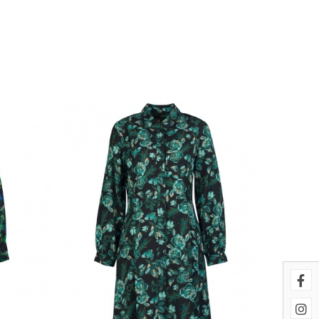
uestros sistemas. Puede configurar
cionarán. Estas cookies no
imiento de nuestro sitio y
es navegan por el sitio. Toda la
 página se comporta o el aspecto
ostrar anuncios relevantes y