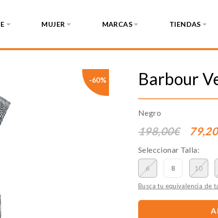
E
MUJER
MARCAS
TIENDAS
Barbour
V
-60%
Negro
198,00€
79,2
Seleccionar Talla:
6
8
10
Busca tu equivalencia de ta
A