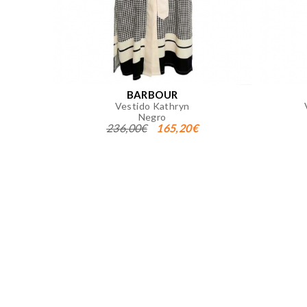
Puedes volver a configurar tus co
nuestra
política de cookies
BARBOUR
Vestido Kathryn
Negro
236,00€
165,20€