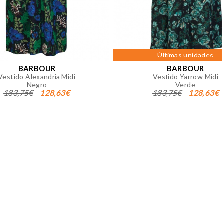
okies desde la sección "Configuración de cookies" al pie de la
Últimas unidades
BARBOUR
BARBOUR
Vestido Alexandria Midi
Vestido Yarrow Midi
Negro
Verde
183,75€
128,63€
183,75€
128,63€