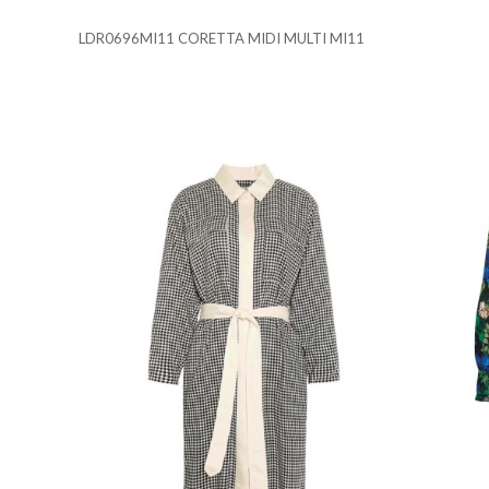
Cookies necesarias
LDR0696MI11 CORETTA MIDI MULTI MI11
Estas cookies son necesarias 
su navegador para bloquear o 
almacenan ninguna informació
Cookies de rendimiento y ana
Estas cookies nos permiten con
mejorarlo. Nos ayudan a saber
información que recogen estas
Cookies de preferencias
Estas cookies permiten a la 
que tiene, como su idioma pre
Cookies de marketing
Estas cookies se utilizan para
atractivos para el usuario ind
GUARDAR CONFIGURAC