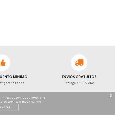
CUENTO MÍNIMO
ENVÍOS GRATUITOS
et garantizados
Entrega en 3-5 días
x
r nuestros servicios y mostrarte
s las cookies o modificar y/o
ECHAZAR
GUENOS EN LAS REDES!