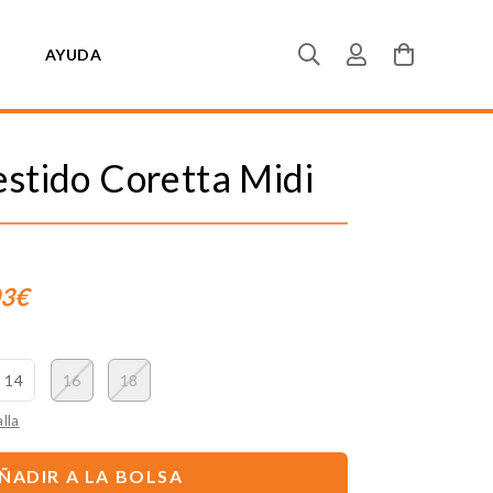
AYUDA
stido Coretta Midi
03€
14
16
18
lla
ÑADIR A LA BOLSA