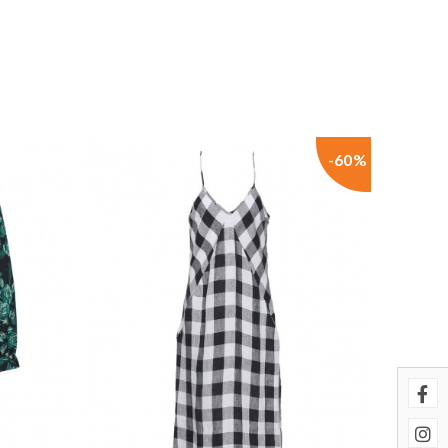
uestros sistemas. Puede configurar
cionarán. Estas cookies no
imiento de nuestro sitio y
-60%
es navegan por el sitio. Toda la
 página se comporta o el aspecto
ostrar anuncios relevantes y