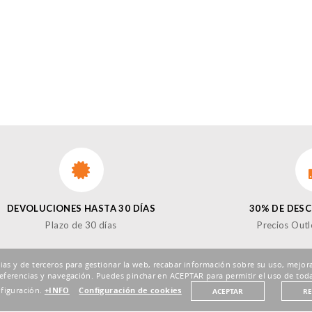
DEVOLUCIONES HASTA 30 DÍAS
30% DE DES
Plazo de 30 días
Precios Outl
pias y de terceros para gestionar la web, recabar información sobre su uso, mejora
eferencias y navegación. Puedes pinchar en ACEPTAR para permitir el uso de toda
nfiguración.
+INFO
Configuración de cookies
ACEPTAR
R
¡SÍ
Enviar