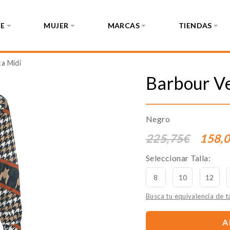
E
MUJER
MARCAS
TIENDAS
a Midi
Barbour
Ve
Negro
225,75€
158,
Seleccionar Talla:
8
10
12
Busca tu equivalencia de ta
A