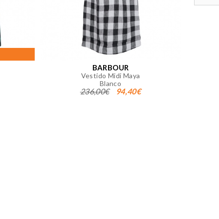
 página. También puedes consultar
BARBOUR
Vestido Midi Maya
Blanco
236,00€
94,40€