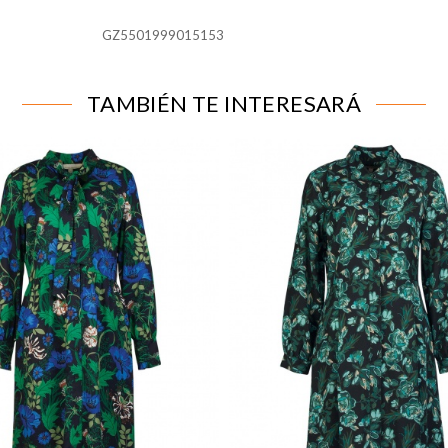
GZ5501999015153
para que el sitio web funcione y no se pueden desactivar en n
alertar sobre estas cookies, pero alguna áreas del sitio no fun
n de identificación personal.
TAMBIÉN TE INTERESARÁ
líticas
tar las visitas y fuentes de tráfico para poder evaluar el rend
 qué páginas son las más o menos visitadas, y cómo los visitant
 cookies es agregada y, por lo tanto, es anónima.
página web recordar información que cambia la forma en que la
ferido o la región en la que usted se encuentra.
 rastrear a los visitantes en las páginas web. La intención es m
ividual.
IÓN