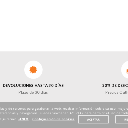
DEVOLUCIONES HASTA 30 DÍAS
30% DE DES
Plazo de 30 días
Precios Outl
pias y de terceros para gestionar la web, recabar información sobre su uso, mejora
eferencias y navegación. Puedes pinchar en ACEPTAR para permitir el uso de toda
nfiguración.
+INFO
Configuración de cookies
ACEPTAR
R
¡SÍ
Enviar