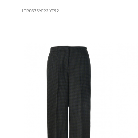
Cookies necesarias
LTR0375YE92 YE92
Estas cookies son necesarias 
su navegador para bloquear o 
almacenan ninguna informació
Cookies de rendimiento y ana
Estas cookies nos permiten con
mejorarlo. Nos ayudan a saber
información que recogen estas
Cookies de preferencias
Estas cookies permiten a la 
que tiene, como su idioma pre
Cookies de marketing
Estas cookies se utilizan para
atractivos para el usuario ind
GUARDAR CONFIGURAC