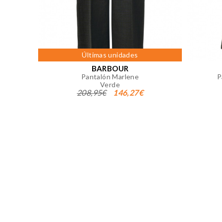
Puedes volver a configurar tus co
nuestra
política de cookies
Últimas unidades
BARBOUR
Pantalón Marlene
P
Verde
208,95€
146,27€