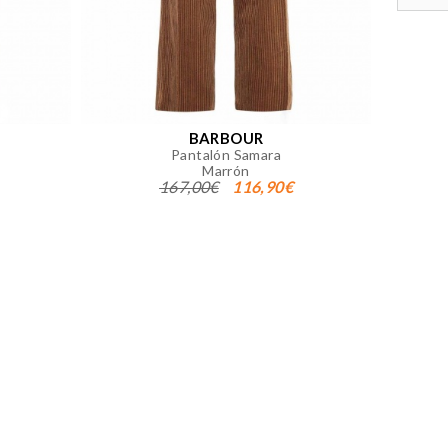
 página. También puedes consultar
BARBOUR
Pantalón Samara
Marrón
167,00€
116,90€