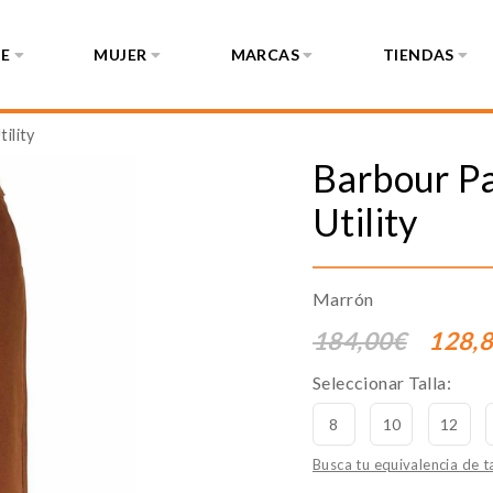
E
MUJER
MARCAS
TIENDAS
ility
Barbour
Pa
Utility
Marrón
184,00€
128,
Seleccionar Talla:
8
10
12
Busca tu equivalencia de ta