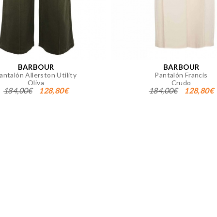
okies desde la sección "Configuración de cookies" al pie de la
BARBOUR
BARBOUR
antalón Allerston Utility
Pantalón Francis
Oliva
Crudo
184,00€
128,80€
184,00€
128,80€