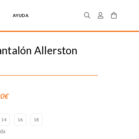
AYUDA
ntalón Allerston
80€
14
16
18
lla