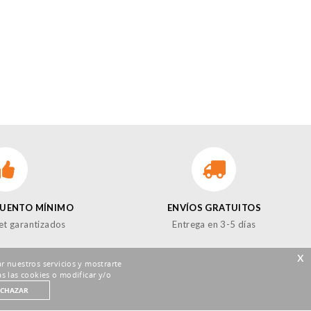
CUENTO MÍNIMO
ENVÍOS GRATUITOS
et garantizados
Entrega en 3-5 días
x
r nuestros servicios y mostrarte
s las cookies o modificar y/o
ECHAZAR
GUENOS EN LAS REDES!