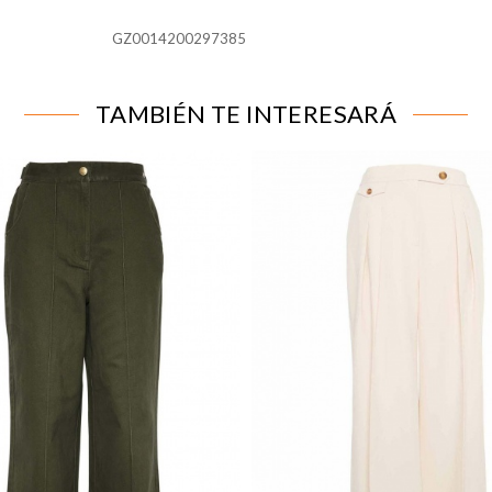
GZ0014200297385
para que el sitio web funcione y no se pueden desactivar en n
alertar sobre estas cookies, pero alguna áreas del sitio no fun
n de identificación personal.
TAMBIÉN TE INTERESARÁ
líticas
tar las visitas y fuentes de tráfico para poder evaluar el rend
 qué páginas son las más o menos visitadas, y cómo los visitant
 cookies es agregada y, por lo tanto, es anónima.
página web recordar información que cambia la forma en que la
ferido o la región en la que usted se encuentra.
 rastrear a los visitantes en las páginas web. La intención es m
ividual.
IÓN