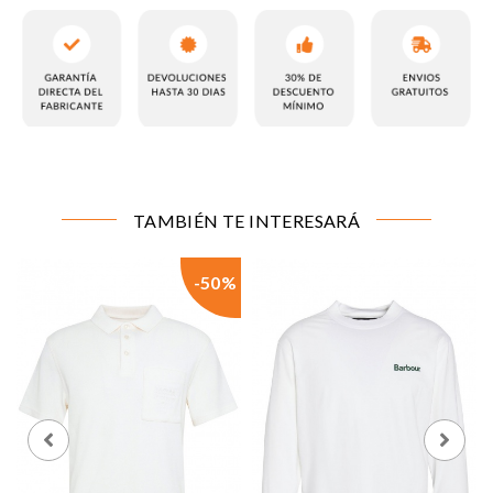
CONFIGURACIÓN DE COOKIES
Cookies necesarias
TAMBIÉN TE INTERESARÁ
Estas cookies son necesarias para que el sitio web
funcione y no se pueden desactivar en nuestros
sistemas. Puede configurar su navegador para bloquear
-50%
o alertar sobre estas cookies, pero alguna áreas del sitio
no funcionarán. Estas cookies no almacenan ninguna
información de identificación personal.
Cookies de rendimiento y analíticas
Estas cookies nos permiten contar las visitas y fuentes
de tráfico para poder evaluar el rendimiento de nuestro
sitio y mejorarlo. Nos ayudan a saber qué páginas son
las más o menos visitadas, y cómo los visitantes
navegan por el sitio. Toda la información que recogen
estas cookies es agregada y, por lo tanto, es anónima.