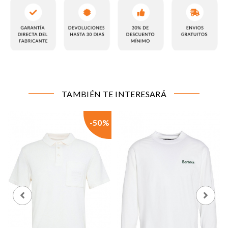
CONFIGURACIÓN DE COOKIES
TAMBIÉN TE INTERESARÁ
Cookies necesarias
Estas cookies son necesarias para que el sitio web
funcione y no se pueden desactivar en nuestros
-50%
sistemas. Puede configurar su navegador para bloquear
o alertar sobre estas cookies, pero alguna áreas del sitio
no funcionarán. Estas cookies no almacenan ninguna
información de identificación personal.
Cookies de rendimiento y analíticas
Estas cookies nos permiten contar las visitas y fuentes
de tráfico para poder evaluar el rendimiento de nuestro
sitio y mejorarlo. Nos ayudan a saber qué páginas son
las más o menos visitadas, y cómo los visitantes
navegan por el sitio. Toda la información que recogen
estas cookies es agregada y, por lo tanto, es anónima.