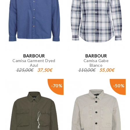
BARBOUR
BARBOUR
Camisa Garment Dyed
Camisa Gabe
Azul
Blanco
125,00€
37,50€
110,00€
55,00€
-70%
-50%