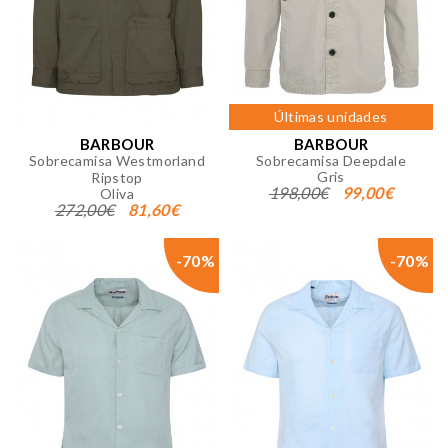
Últimas unidades
BARBOUR
BARBOUR
Sobrecamisa Westmorland
Sobrecamisa Deepdale
Gris
Ripstop
198,00€
99,00€
Oliva
272,00€
81,60€
-70%
-70%