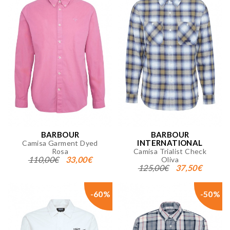
BARBOUR
BARBOUR
INTERNATIONAL
Camisa Garment Dyed
Rosa
Camisa Trialist Check
110,00€
33,00€
Oliva
125,00€
37,50€
-60%
-50%