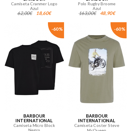
Camiseta Cranmer Logo
Polo Rugby Broome
Azul
Azul
62,00€
18,60€
163,00€
48,90€
-60%
-60%
BARBOUR
BARBOUR
INTERNATIONAL
INTERNATIONAL
Camiseta Micro Block
Camiseta Coster Steve
Negro
McQueen