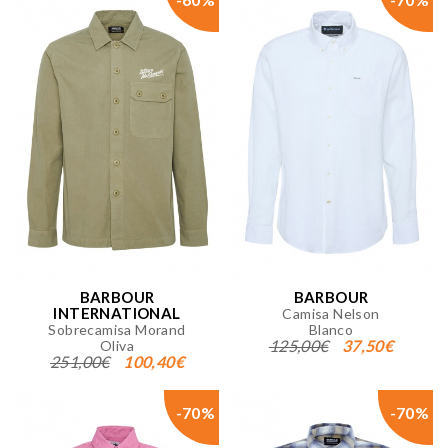
BARBOUR
BARBOUR
INTERNATIONAL
Camisa Nelson
Sobrecamisa Morand
Blanco
125,00€
37,50€
Oliva
251,00€
100,40€
-70%
-70%