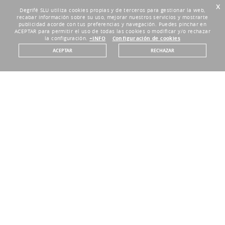
x
Degrifé SLU utiliza cookies propias y de terceros para gestionar la web,
recabar información sobre su uso, mejorar nuestros servicios y mostrarte
publicidad acorde con tus preferencias y navegación. Puedes pinchar en
ACEPTAR para permitir el uso de todas las cookies o modificar y/o rechazar
la configuración.
+INFO
Configuración de cookies
ACEPTAR
RECHAZAR
GARANTÍA DIRECTA DEL FABRICANTE
Tienda Outlet Oficial
DEVOLUCIONES HASTA 30 DÍAS
Plazo de 30 días