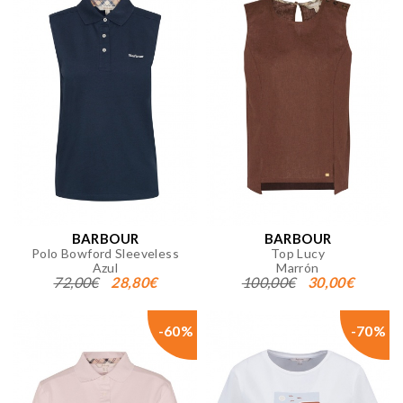
BARBOUR
BARBOUR
Polo Bowford Sleeveless
Top Lucy
Azul
Marrón
72,00€
28,80€
100,00€
30,00€
-60%
-70%