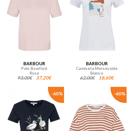
BARBOUR
BARBOUR
Polo Bowford
Camiseta Merseyside
Rosa
Blanco
93,00€
37,20€
62,00€
18,60€
-60%
-60%