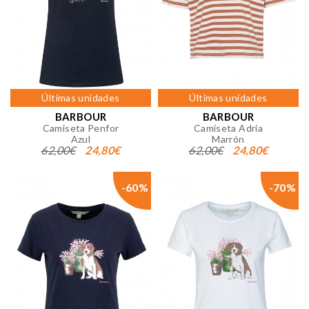
Últimas unidades
Últimas unidades
BARBOUR
BARBOUR
Camiseta Penfor
Camiseta Adria
Azul
Marrón
62,00€
24,80€
62,00€
24,80€
-60%
-70%