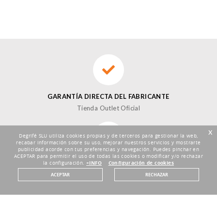
GARANTÍA DIRECTA DEL FABRICANTE
Tienda Outlet Oficial
x
Degrifé SLU utiliza cookies propias y de terceros para gestionar la web,
recabar información sobre su uso, mejorar nuestros servicios y mostrarte
publicidad acorde con tus preferencias y navegación. Puedes pinchar en
ACEPTAR para permitir el uso de todas las cookies o modificar y/o rechazar
DEVOLUCIONES HASTA 30 DÍAS
la configuración.
+INFO
Configuración de cookies
Plazo de 30 días
ACEPTAR
RECHAZAR