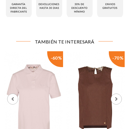
CONFIGURACIÓN DE COOKIES
TAMBIÉN TE INTERESARÁ
Cookies necesarias
Estas cookies son necesarias para que el sitio web
-60%
-70%
funcione y no se pueden desactivar en nuestros
sistemas. Puede configurar su navegador para bloquear
o alertar sobre estas cookies, pero alguna áreas del sitio
no funcionarán. Estas cookies no almacenan ninguna
información de identificación personal.
Cookies de rendimiento y analíticas
Estas cookies nos permiten contar las visitas y fuentes
de tráfico para poder evaluar el rendimiento de nuestro
sitio y mejorarlo. Nos ayudan a saber qué páginas son
las más o menos visitadas, y cómo los visitantes
navegan por el sitio. Toda la información que recogen
estas cookies es agregada y, por lo tanto, es anónima.
Cookies de preferencias