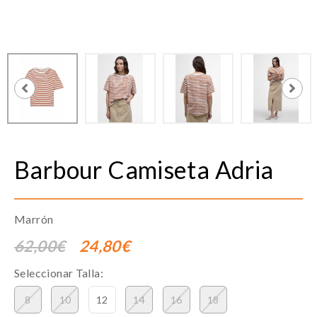
Barbour
Camiseta Adria
Marrón
62,00€
24,80€
Seleccionar Talla:
8
10
12
14
16
18