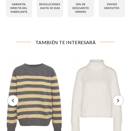
CONFIGURACIÓN DE COOKIES
TAMBIÉN TE INTERESARÁ
Cookies necesarias
Estas cookies son necesarias para que el sitio web
funcione y no se pueden desactivar en nuestros
sistemas. Puede configurar su navegador para bloquear
o alertar sobre estas cookies, pero alguna áreas del sitio
no funcionarán. Estas cookies no almacenan ninguna
información de identificación personal.
Cookies de rendimiento y analíticas
Estas cookies nos permiten contar las visitas y fuentes
de tráfico para poder evaluar el rendimiento de nuestro
sitio y mejorarlo. Nos ayudan a saber qué páginas son
las más o menos visitadas, y cómo los visitantes
navegan por el sitio. Toda la información que recogen
estas cookies es agregada y, por lo tanto, es anónima.
Cookies de preferencias