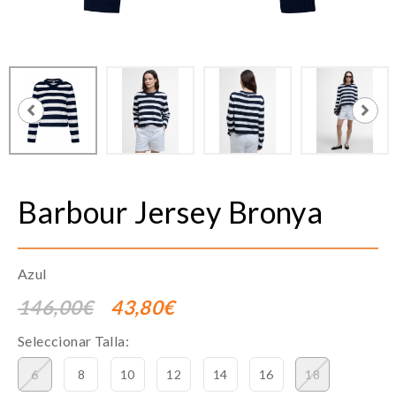
Barbour
Jersey Bronya
Azul
146,00€
43,80€
Seleccionar Talla:
6
8
10
12
14
16
18