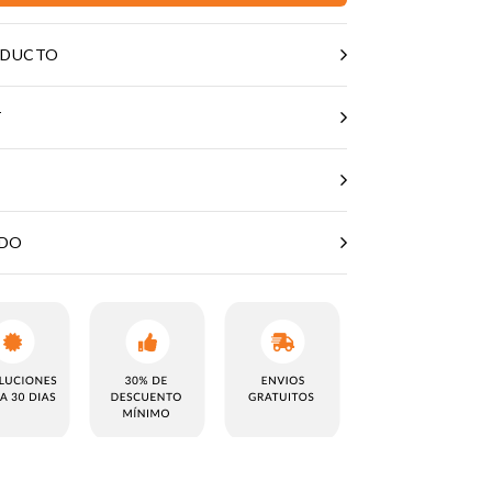
ODUCTO
T
ADO