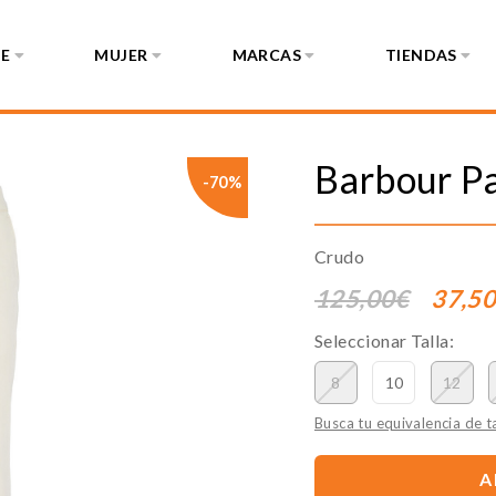
E
MUJER
MARCAS
TIENDAS
Barbour
P
-70%
Crudo
125,00€
37,5
Seleccionar Talla:
8
10
12
Busca tu equivalencia de ta
A