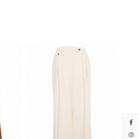
uestros sistemas. Puede configurar
cionarán. Estas cookies no
imiento de nuestro sitio y
es navegan por el sitio. Toda la
 página se comporta o el aspecto
ostrar anuncios relevantes y