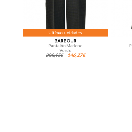
Puedes volver a configurar tus co
nuestra
política de cookies
Últimas unidades
BARBOUR
Pantalón Marlene
P
Verde
208,95€
146,27€