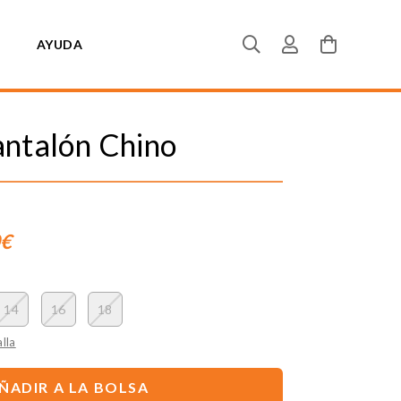
AYUDA
antalón Chino
0€
14
16
18
lla
ÑADIR A LA BOLSA