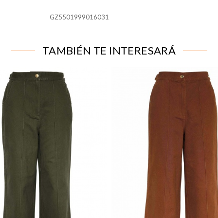
GZ5501999016031
para que el sitio web funcione y no se pueden desactivar en n
alertar sobre estas cookies, pero alguna áreas del sitio no fun
n de identificación personal.
TAMBIÉN TE INTERESARÁ
líticas
tar las visitas y fuentes de tráfico para poder evaluar el rend
 qué páginas son las más o menos visitadas, y cómo los visitant
 cookies es agregada y, por lo tanto, es anónima.
página web recordar información que cambia la forma en que la
ferido o la región en la que usted se encuentra.
 rastrear a los visitantes en las páginas web. La intención es m
ividual.
IÓN