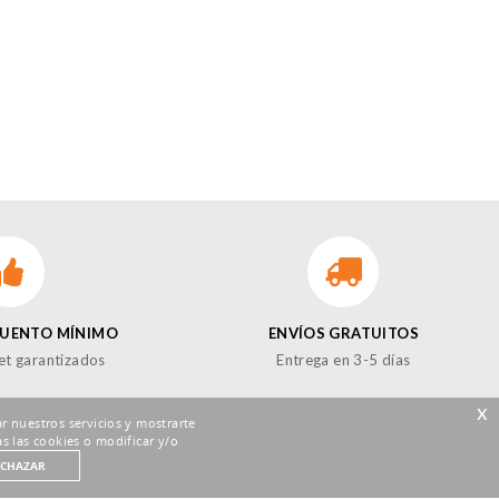
CUENTO MÍNIMO
ENVÍOS GRATUITOS
et garantizados
Entrega en 3-5 días
x
r nuestros servicios y mostrarte
s las cookies o modificar y/o
ECHAZAR
GUENOS EN LAS REDES!