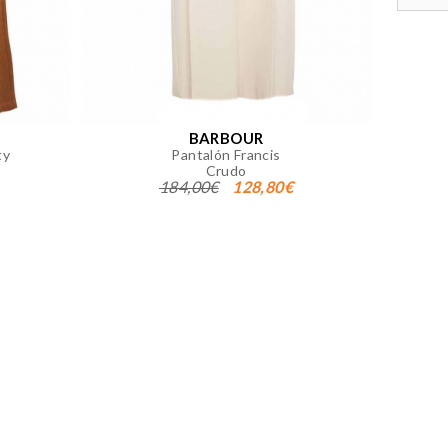
 página. También puedes consultar
BARBOUR
ty
Pantalón Francis
Crudo
184,00€
128,80€