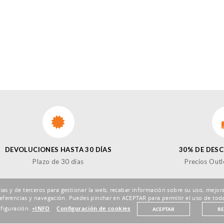
DEVOLUCIONES HASTA 30 DÍAS
30% DE DES
Plazo de 30 días
Precios Outl
pias y de terceros para gestionar la web, recabar información sobre su uso, mejora
eferencias y navegación. Puedes pinchar en ACEPTAR para permitir el uso de toda
nfiguración.
+INFO
Configuración de cookies
ACEPTAR
R
¡SÍ
Enviar