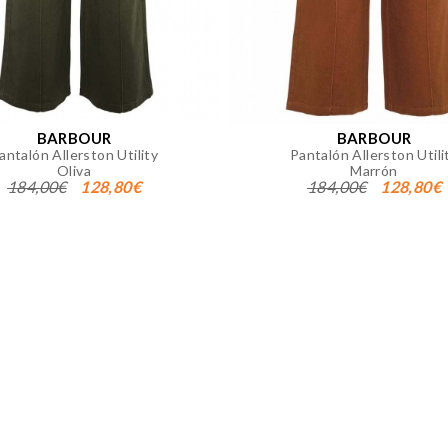
okies desde la sección "Configuración de cookies" al pie de la
BARBOUR
BARBOUR
antalón Allerston Utility
Pantalón Allerston Utili
Oliva
Marrón
184,00€
128,80€
184,00€
128,80€