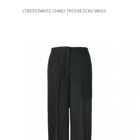
Cookies necesarias
LTR0353WH51 CHINO TROUSE ECRU WH51
Estas cookies son necesarias 
su navegador para bloquear o 
almacenan ninguna informació
Cookies de rendimiento y ana
Estas cookies nos permiten con
mejorarlo. Nos ayudan a saber
información que recogen estas
Cookies de preferencias
Estas cookies permiten a la 
que tiene, como su idioma pre
Cookies de marketing
Estas cookies se utilizan para
atractivos para el usuario ind
GUARDAR CONFIGURAC