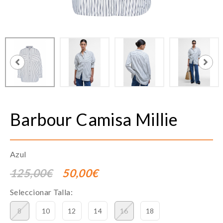
Barbour
Camisa Millie
Azul
125,00€
50,00€
Seleccionar Talla:
8
10
12
14
16
18