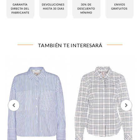
CONFIGURACIÓN DE COOKIES
TAMBIÉN TE INTERESARÁ
Cookies necesarias
Estas cookies son necesarias para que el sitio web
funcione y no se pueden desactivar en nuestros
sistemas. Puede configurar su navegador para bloquear
o alertar sobre estas cookies, pero alguna áreas del sitio
no funcionarán. Estas cookies no almacenan ninguna
información de identificación personal.
Cookies de rendimiento y analíticas
Estas cookies nos permiten contar las visitas y fuentes
de tráfico para poder evaluar el rendimiento de nuestro
sitio y mejorarlo. Nos ayudan a saber qué páginas son
las más o menos visitadas, y cómo los visitantes
navegan por el sitio. Toda la información que recogen
estas cookies es agregada y, por lo tanto, es anónima.
Cookies de preferencias
Estas cookies permiten a la página web recordar