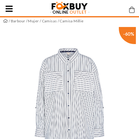
ONLINE
OUTLET
/
Barbour
/
Mujer
/
Camisas
/ Camisa Millie
-60%