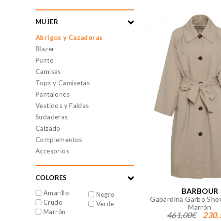
MUJER
Abrigos y Cazadoras
Blazer
Punto
Camisas
Tops y Camisetas
Pantalones
Vestidos y Faldas
Sudaderas
Calzado
Complementos
Accesorios
COLORES
BARBOUR
Amarillo
Negro
Gabardina Garbo Sho
Crudo
Verde
Marrón
Marrón
461,00€
230,