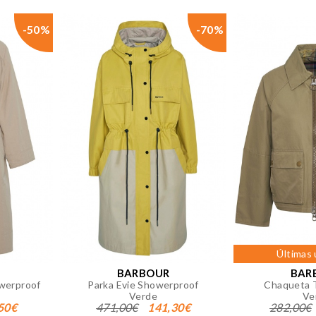
-50%
-70%
Últimas
BARBOUR
BAR
werproof
Parka Evie Showerproof
Chaqueta T
Verde
Ve
50€
471,00€
141,30€
282,00€