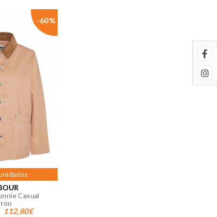
-60%
 página. También puedes consultar
 unidades
BOUR
onnie Casual
rrón
112,80€