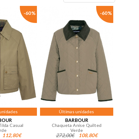
-60%
-60%
 unidades
Últimas unidades
BOUR
BARBOUR
ilda Casual
Chaqueta Anise Quilted
rde
Verde
112,80€
272,00€
108,80€