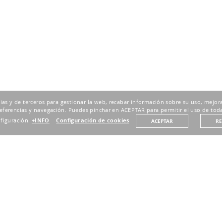
pias y de terceros para gestionar la web, recabar información sobre su uso, mejora
eferencias y navegación. Puedes pinchar en ACEPTAR para permitir el uso de toda
nfiguración.
+INFO
Configuración de cookies
ACEPTAR
R
DEVOLUCIONES HASTA 30 DÍAS
30% DE DES
Plazo de 30 días
Precios Outl