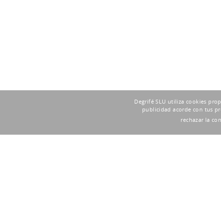
Degrifé SLU utiliza cookies pro
publicidad acorde con tus pr
rechazar la co
GARANTÍA DIRECTA DEL FABRICANTE
Tienda Outlet Oficial