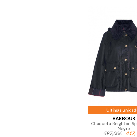
atractivos para el usuario ind
GUARDAR CONFIGURAC
Puedes volver a configurar tus co
nuestra
política de cookies
Últimas unidad
BARBOUR
Chaqueta Reighton S
Negro
597,00€
417,