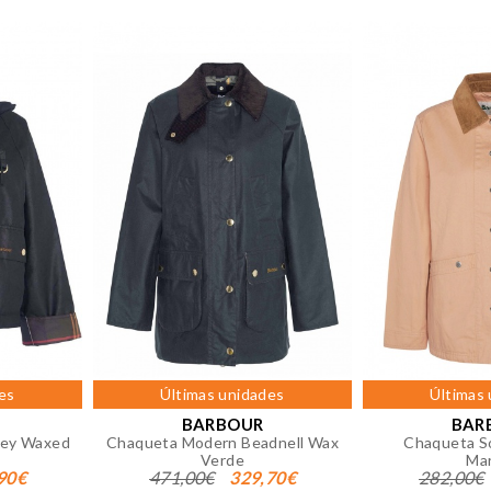
ividual.
IÓN
okies desde la sección "Configuración de cookies" al pie de la
es
Últimas unidades
Últimas
BARBOUR
BAR
pey Waxed
Chaqueta Modern Beadnell Wax
Chaqueta S
Verde
Ma
90€
471,00€
329,70€
282,00€