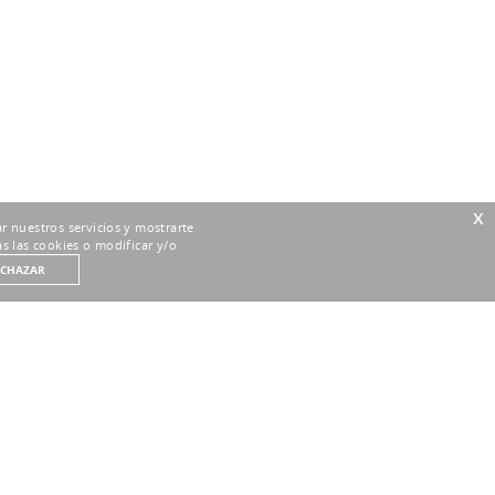
x
r nuestros servicios y mostrarte
s las cookies o modificar y/o
ECHAZAR
CUENTO MÍNIMO
ENVÍOS GRATUITOS
et garantizados
Entrega en 3-5 días