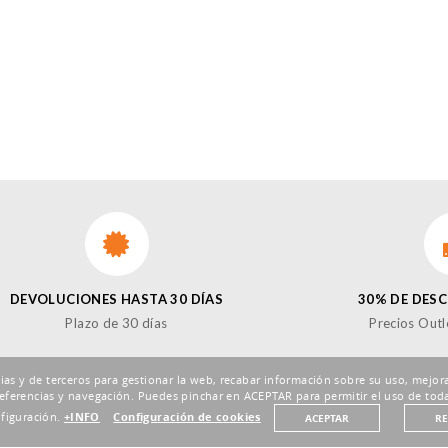
DEVOLUCIONES HASTA 30 DÍAS
30% DE DES
Plazo de 30 días
Precios Outl
pias y de terceros para gestionar la web, recabar información sobre su uso, mejora
eferencias y navegación. Puedes pinchar en ACEPTAR para permitir el uso de toda
nfiguración.
+INFO
Configuración de cookies
ACEPTAR
R
¡SÍ
Enviar