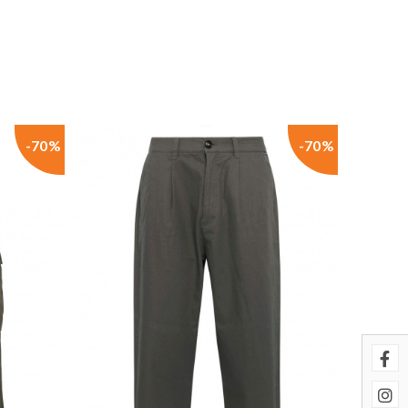
uestros sistemas. Puede configurar
cionarán. Estas cookies no
imiento de nuestro sitio y
-70%
-70%
es navegan por el sitio. Toda la
 página se comporta o el aspecto
ostrar anuncios relevantes y