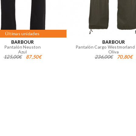
okies desde la sección "Configuración de cookies" al pie de la
Últimas unidades
BARBOUR
BARBOUR
Pantalón Neuston
Pantalón Cargo Westmorland 
Azul
Oliva
125,00€
87,50€
236,00€
70,80€