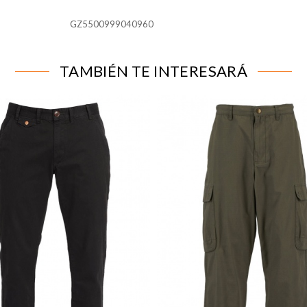
GZ5500999040960
para que el sitio web funcione y no se pueden desactivar en n
alertar sobre estas cookies, pero alguna áreas del sitio no fun
n de identificación personal.
TAMBIÉN TE INTERESARÁ
líticas
tar las visitas y fuentes de tráfico para poder evaluar el rend
 qué páginas son las más o menos visitadas, y cómo los visitant
 cookies es agregada y, por lo tanto, es anónima.
página web recordar información que cambia la forma en que la
ferido o la región en la que usted se encuentra.
 rastrear a los visitantes en las páginas web. La intención es m
ividual.
IÓN