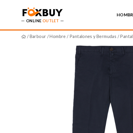
HOMBR
ONLINE
OUTLET
/
Barbour
/
Hombre
/
Pantalones y Bermudas
/ Panta