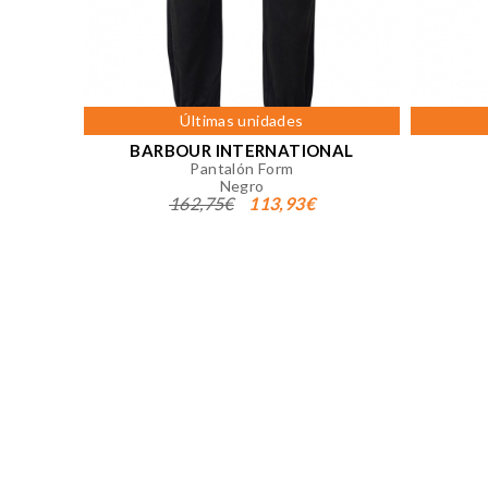
Puedes volver a configurar tus co
nuestra
política de cookies
Últimas unidades
BARBOUR INTERNATIONAL
Pantalón Form
Negro
162,75€
113,93€