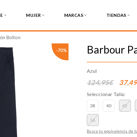
E
MUJER
MARCAS
TIENDAS
lón Bolton
Barbour
P
-70%
Azul
124,95€
37,4
Seleccionar Talla:
38
40
42
56
Busca tu equivalencia de ta