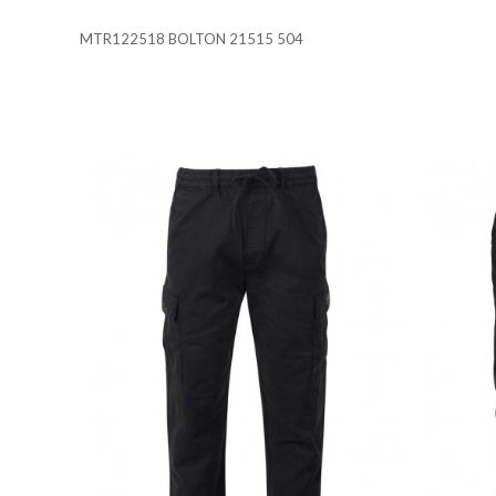
Cookies necesarias
MTR122518 BOLTON 21515 504
Estas cookies son necesarias 
su navegador para bloquear o 
almacenan ninguna informació
Cookies de rendimiento y ana
Estas cookies nos permiten con
mejorarlo. Nos ayudan a saber
información que recogen estas
Cookies de preferencias
Estas cookies permiten a la 
que tiene, como su idioma pre
Cookies de marketing
Estas cookies se utilizan para
atractivos para el usuario ind
GUARDAR CONFIGURAC