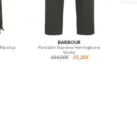
 página. También puedes consultar
BARBOUR
Ripstop
Pantalón Bayview Herringbone
Verde
184,00€
55,20€