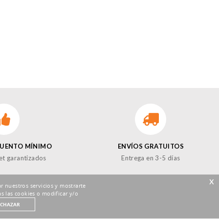
CUENTO MÍNIMO
ENVÍOS GRATUITOS
et garantizados
Entrega en 3-5 días
x
r nuestros servicios y mostrarte
s las cookies o modificar y/o
ECHAZAR
GUENOS EN LAS REDES!