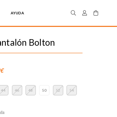
AYUDA
antalón Bolton
9€
44
46
48
50
52
54
lla