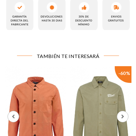
CONFIGURACIÓN DE COOKIES
TAMBIÉN TE INTERESARÁ
Cookies necesarias
Estas cookies son necesarias para que el sitio web
funcione y no se pueden desactivar en nuestros
-60%
sistemas. Puede configurar su navegador para bloquear
o alertar sobre estas cookies, pero alguna áreas del sitio
no funcionarán. Estas cookies no almacenan ninguna
información de identificación personal.
Cookies de rendimiento y analíticas
Estas cookies nos permiten contar las visitas y fuentes
de tráfico para poder evaluar el rendimiento de nuestro
sitio y mejorarlo. Nos ayudan a saber qué páginas son
las más o menos visitadas, y cómo los visitantes
navegan por el sitio. Toda la información que recogen
estas cookies es agregada y, por lo tanto, es anónima.