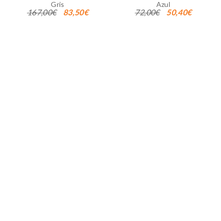
Gris
Azul
preferido o la región en la que usted se encuentra.
167,00€
83,50€
72,00€
50,40€
Cookies de marketing
Estas cookies se utilizan para rastrear a los visitantes en
las páginas web. La intención es mostrar anuncios
relevantes y atractivos para el usuario individual.
GUARDAR CONFIGURACIÓN
Puedes volver a configurar tus cookies desde la sección
"Configuración de cookies" al pie de la página. También puedes
consultar nuestra
política de cookies