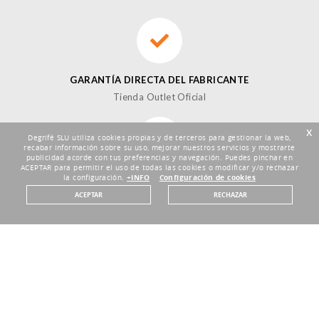
GARANTÍA DIRECTA DEL FABRICANTE
Tienda Outlet Oficial
x
Degrifé SLU utiliza cookies propias y de terceros para gestionar la web,
recabar información sobre su uso, mejorar nuestros servicios y mostrarte
publicidad acorde con tus preferencias y navegación. Puedes pinchar en
ACEPTAR para permitir el uso de todas las cookies o modificar y/o rechazar
DEVOLUCIONES HASTA 30 DÍAS
la configuración.
+INFO
Configuración de cookies
Plazo de 30 días
ACEPTAR
RECHAZAR
30% DE DESCUENTO MÍNIMO
Precios Outlet garantizados