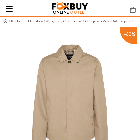
ONLINE
OUTLET
/
Barbour
/
Hombre
/
Abrigos y Cazadoras
/ Chaqueta Rokig Waterproof
-60%