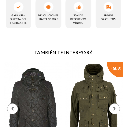
CONFIGURACIÓN DE COOKIES
TAMBIÉN TE INTERESARÁ
Cookies necesarias
Estas cookies son necesarias para que el sitio web
funcione y no se pueden desactivar en nuestros
-60%
sistemas. Puede configurar su navegador para bloquear
o alertar sobre estas cookies, pero alguna áreas del sitio
no funcionarán. Estas cookies no almacenan ninguna
información de identificación personal.
Cookies de rendimiento y analíticas
Estas cookies nos permiten contar las visitas y fuentes
de tráfico para poder evaluar el rendimiento de nuestro
sitio y mejorarlo. Nos ayudan a saber qué páginas son
las más o menos visitadas, y cómo los visitantes
navegan por el sitio. Toda la información que recogen
estas cookies es agregada y, por lo tanto, es anónima.