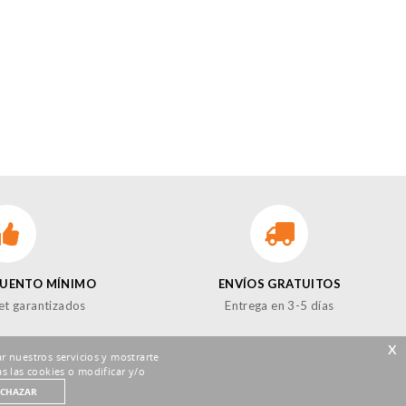
CUENTO MÍNIMO
ENVÍOS GRATUITOS
et garantizados
Entrega en 3-5 días
x
r nuestros servicios y mostrarte
s las cookies o modificar y/o
ECHAZAR
GUENOS EN LAS REDES!