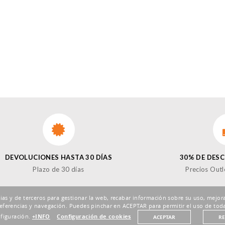
DEVOLUCIONES HASTA 30 DÍAS
30% DE DES
Plazo de 30 días
Precios Outl
pias y de terceros para gestionar la web, recabar información sobre su uso, mejora
eferencias y navegación. Puedes pinchar en ACEPTAR para permitir el uso de toda
nfiguración.
+INFO
Configuración de cookies
ACEPTAR
R
¡SÍ