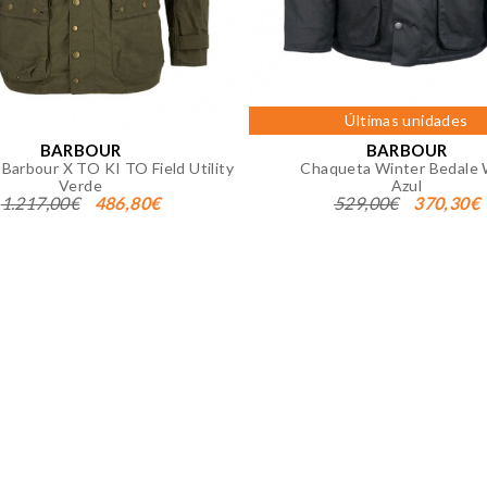
okies desde la sección "Configuración de cookies" al pie de la
Últimas unidades
BARBOUR
BARBOUR
Barbour X TO KI TO Field Utility
Chaqueta Winter Bedale
Verde
Azul
1.217,00€
486,80€
529,00€
370,30€