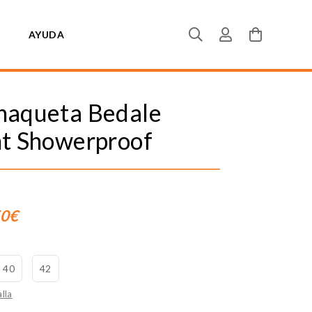
AYUDA
haqueta Bedale
ht Showerproof
50€
40
42
lla