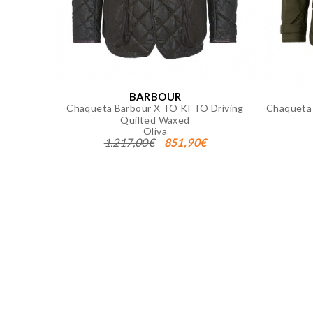
Puedes volver a configurar tus co
nuestra
política de cookies
BARBOUR
Chaqueta Barbour X TO KI TO Driving
Chaqueta 
Quilted Waxed
Oliva
1.217,00€
851,90€