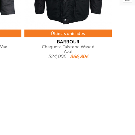
 página. También puedes consultar
Últimas unidades
BARBOUR
 Wax
Chaqueta Falstone Waxed
Azul
524,00€
366,80€