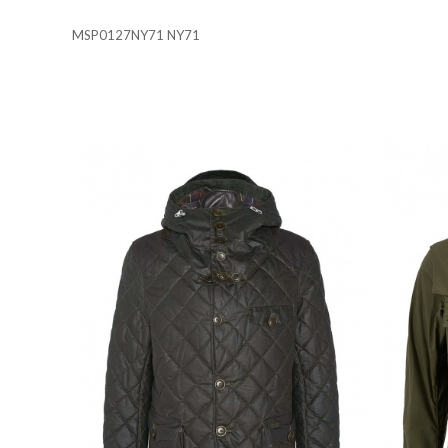
MSP0127NY71 NY71
Cookies necesarias
Estas cookies son necesarias 
su navegador para bloquear o 
almacenan ninguna informació
Cookies de rendimiento y ana
Estas cookies nos permiten con
mejorarlo. Nos ayudan a saber
información que recogen estas
Cookies de preferencias
Estas cookies permiten a la 
que tiene, como su idioma pre
Cookies de marketing
Estas cookies se utilizan para
atractivos para el usuario ind
GUARDAR CONFIGURAC