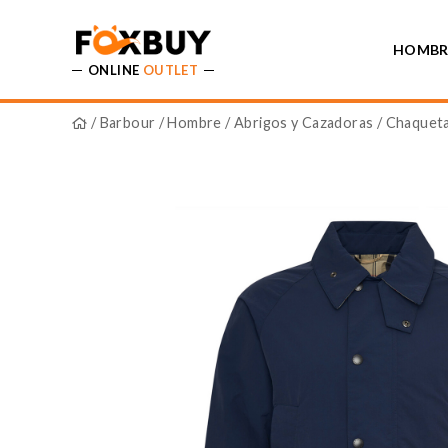
HOMBR
ONLINE
OUTLET
/
Barbour
/
Hombre
/
Abrigos y Cazadoras
/ Chaqueta