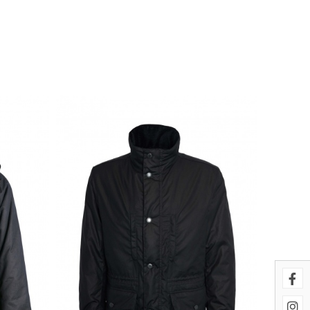
uestros sistemas. Puede configurar
cionarán. Estas cookies no
imiento de nuestro sitio y
es navegan por el sitio. Toda la
 página se comporta o el aspecto
ostrar anuncios relevantes y