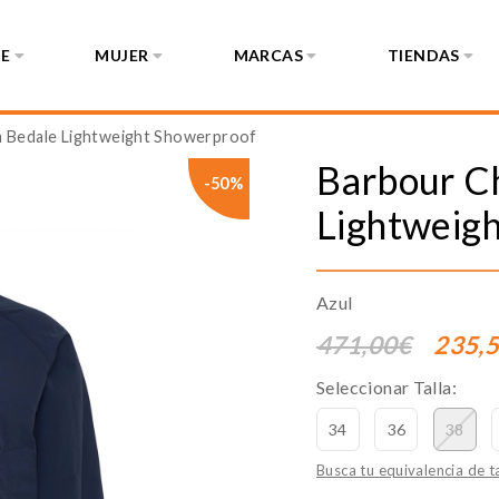
E
MUJER
MARCAS
TIENDAS
 Bedale Lightweight Showerproof
Barbour
C
-50%
Lightweig
Azul
471,00€
235,
Seleccionar Talla:
34
36
38
Busca tu equivalencia de ta