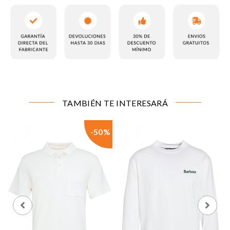
CONFIGURACIÓN DE COOKIES
Cookies necesarias
TAMBIÉN TE INTERESARÁ
Estas cookies son necesarias para que el sitio web
funcione y no se pueden desactivar en nuestros
sistemas. Puede configurar su navegador para bloquear
-50%
o alertar sobre estas cookies, pero alguna áreas del sitio
no funcionarán. Estas cookies no almacenan ninguna
información de identificación personal.
Cookies de rendimiento y analíticas
Estas cookies nos permiten contar las visitas y fuentes
de tráfico para poder evaluar el rendimiento de nuestro
sitio y mejorarlo. Nos ayudan a saber qué páginas son
las más o menos visitadas, y cómo los visitantes
navegan por el sitio. Toda la información que recogen
estas cookies es agregada y, por lo tanto, es anónima.